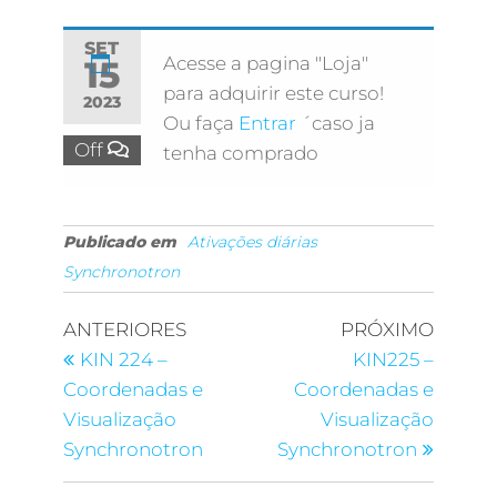
SET
Acesse a pagina "Loja"
15
para adquirir este curso!
2023
Ou faça
Entrar
´caso ja
Off
tenha comprado
Publicado em
Ativações diárias
Synchronotron
ANTERIORES
PRÓXIMO
KIN 224 –
KIN225 –
Coordenadas e
Coordenadas e
Visualização
Visualização
Synchronotron
Synchronotron