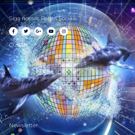
Siga nossas Redes Sociais
Cursos
Ativações
Curso Cálculo Parte 1
Curso Cálculo Parte 2
Ativações Diárias
Curso Colocando o
Synchronotron
Perceptor Holomental (PH)
Ativações Diárias Lei do
na cabeça
Tempo
Estudos Postulados da Lei
do Tempo e das 260 Chaves
do Synchronotron
Newsletter