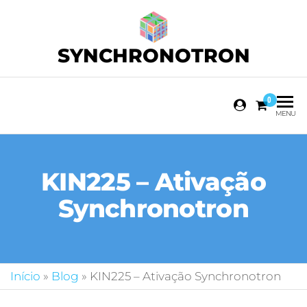
SYNCHRONOTRON
0
MENU
KIN225 – Ativação
Synchronotron
Início
»
Blog
»
KIN225 – Ativação Synchronotron