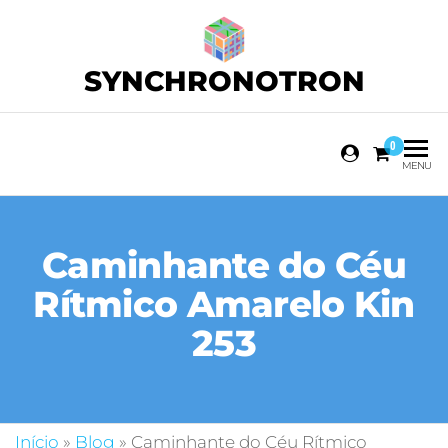
SYNCHRONOTRON
0
MENU
Caminhante do Céu
Rítmico Amarelo Kin
253
Início
»
Blog
»
Caminhante do Céu Rítmico