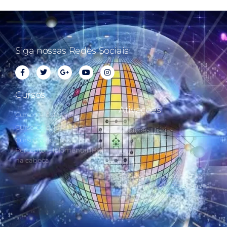
Siga nossas Redes Sociais
Cursos
Ativações
Curso Cálculo Parte 1
Curso Cálculo Parte 2
Ativações Diárias
Curso Colocando o
Synchronotron
Perceptor Holomental (PH)
Ativações Diárias Lei do
na cabeça
Tempo
Estudos Postulados da Lei
do Tempo e das 260 Chaves
do Synchronotron