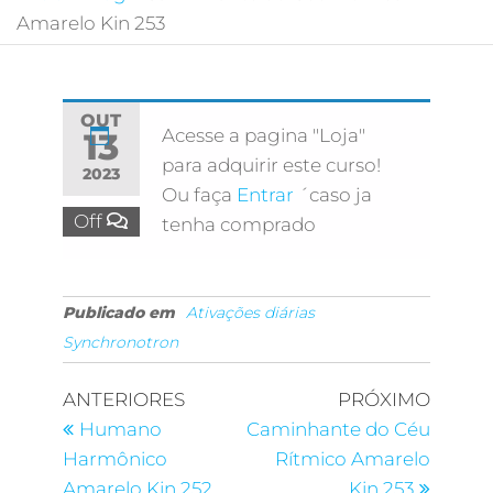
Amarelo Kin 253
OUT
Acesse a pagina "Loja"
13
para adquirir este curso!
2023
Ou faça
Entrar
´caso ja
Off
tenha comprado
Publicado em
Ativações diárias
Synchronotron
ANTERIORES
PRÓXIMO
Humano
Caminhante do Céu
Harmônico
Rítmico Amarelo
Amarelo Kin 252
Kin 253