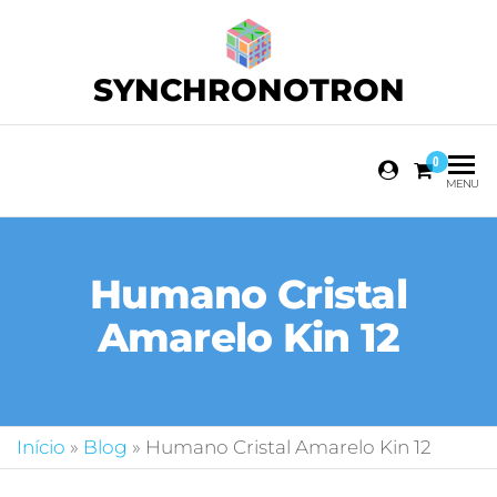
SYNCHRONOTRON
0
MENU
Humano Cristal
Amarelo Kin 12
Início
»
Blog
»
Humano Cristal Amarelo Kin 12