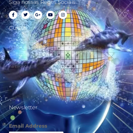
Siga nossas Redes Sociais
Cursos
Ativações
Curso Cálculo Parte 1
Curso Cálculo Parte 2
Ativações Diárias
Curso Colocando o
Synchronotron
Perceptor Holomental (PH)
Ativações Diárias Lei do
na cabeça
Tempo
Estudos Postulados da Lei
do Tempo e das 260 Chaves
do Synchronotron
Newsletter
Email Address