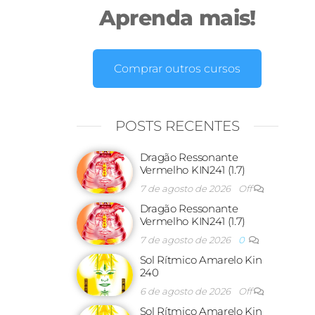
Aprenda mais!
Comprar outros cursos
POSTS RECENTES
Dragão Ressonante
Vermelho KIN241 (1.7)
7 de agosto de 2026
Off
Dragão Ressonante
Vermelho KIN241 (1.7)
7 de agosto de 2026
0
Sol Rítmico Amarelo Kin
240
6 de agosto de 2026
Off
Sol Rítmico Amarelo Kin