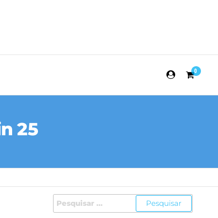
0
in 25