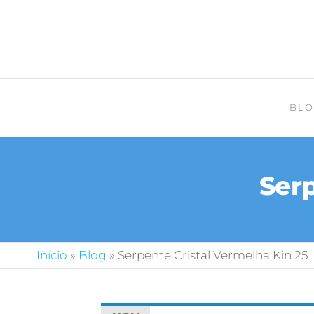
BLO
Serp
Início
»
Blog
»
Serpente Cristal Vermelha Kin 25