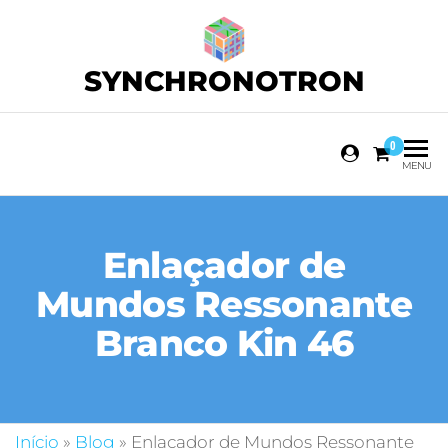
SYNCHRONOTRON
0
MENU
Enlaçador de
Mundos Ressonante
Branco Kin 46
Início
»
Blog
»
Enlaçador de Mundos Ressonante