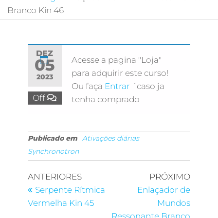
Branco Kin 46
DEZ
Acesse a pagina "Loja"
05
para adquirir este curso!
2023
Ou faça
Entrar
´caso ja
Off
tenha comprado
Publicado em
Ativações diárias
Synchronotron
ANTERIORES
PRÓXIMO
Serpente Rítmica
Enlaçador de
Vermelha Kin 45
Mundos
Ressonante Branco