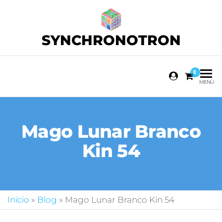
SYNCHRONOTRON
0
MENU
Mago Lunar Branco
Kin 54
Início
»
Blog
»
Mago Lunar Branco Kin 54