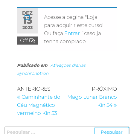
DEZ
Acesse a pagina "Loja"
13
para adquirir este curso!
2023
Ou faça
Entrar
´caso ja
Off
tenha comprado
Publicado em
Ativações diárias
Synchronotron
ANTERIORES
PRÓXIMO
Caminhante do
Mago Lunar Branco
Céu Magnético
Kin 54
vermelho Kin 53