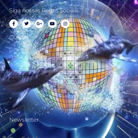
Siga nossas Redes Sociais
Cursos
Ativações
Curso Cálculo Parte 1
Curso Cálculo Parte 2
Ativações Diárias
Curso Colocando o
Synchronotron
Perceptor Holomental (PH)
Ativações Diárias Lei do
na cabeça
Tempo
Estudos Postulados da Lei
do Tempo e das 260 Chaves
do Synchronotron
Newsletter