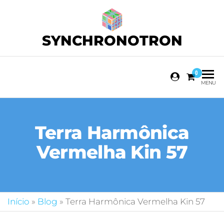
SYNCHRONOTRON
0
MENU
Terra Harmônica
Vermelha Kin 57
Início
»
Blog
»
Terra Harmônica Vermelha Kin 57