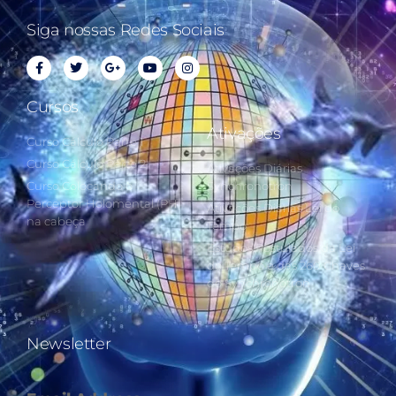
Siga nossas Redes Sociais
Cursos
Ativações
Curso Cálculo Parte 1
Curso Cálculo Parte 2
Ativações Diárias
Curso Colocando o
Synchronotron
Perceptor Holomental (PH)
Ativações Diárias Lei do
na cabeça
Tempo
Estudos Postulados da Lei
do Tempo e das 260 Chaves
do Synchronotron
Newsletter