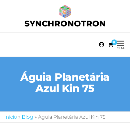
SYNCHRONOTRON
0
MENU
Águia Planetária
Azul Kin 75
Início
»
Blog
»
Águia Planetária Azul Kin 75