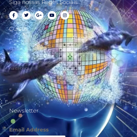
Siga nossas Redes Sociais
Cursos
Ativações
Curso Cálculo Parte 1
Curso Cálculo Parte 2
Ativações Diárias
Curso Colocando o
Synchronotron
Perceptor Holomental (PH)
Ativações Diárias Lei do
na cabeça
Tempo
Estudos Postulados da Lei
do Tempo e das 260 Chaves
do Synchronotron
Newsletter
Email Address