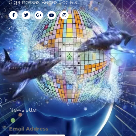
Siga nossas Redes Sociais
Cursos
Ativações
Curso Cálculo Parte 1
Curso Cálculo Parte 2
Ativações Diárias
Curso Colocando o
Synchronotron
Perceptor Holomental (PH)
Ativações Diárias Lei do
na cabeça
Tempo
Estudos Postulados da Lei
do Tempo e das 260 Chaves
do Synchronotron
Newsletter
Email Address