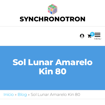
SYNCHRONOTRON
0
MENU
Sol Lunar Amarelo
Kin 80
Início
»
Blog
»
Sol Lunar Amarelo Kin 80