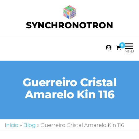
SYNCHRONOTRON
0
MENU
Guerreiro Cristal
Amarelo Kin 116
Início
»
Blog
»
Guerreiro Cristal Amarelo Kin 116