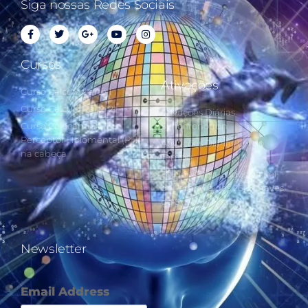
Siga nossas Redes Sociais
Cursos
Ativações
Curso Cálculo Parte 1
Curso Cálculo Parte 2
Ativações Diárias
Curso Colocando o
Synchronotron
Perceptor Holomental (PH)
Ativações Diárias Lei do
na cabeça
Tempo
Estudos Postulados da Lei
do Tempo e das 260 Chaves
do Synchronotron
Newsletter
Email Address