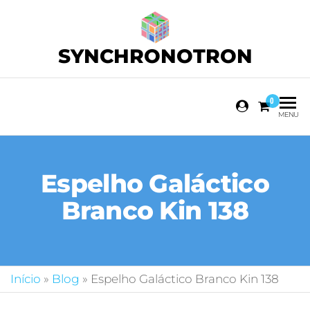
SYNCHRONOTRON
0
MENU
Espelho Galáctico
Branco Kin 138
Início
»
Blog
»
Espelho Galáctico Branco Kin 138