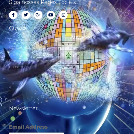
Siga nossas Redes Sociais
Cursos
Ativações
Curso Cálculo Parte 1
Curso Cálculo Parte 2
Ativações Diárias
Curso Colocando o
Synchronotron
Perceptor Holomental (PH)
Ativações Diárias Lei do
na cabeça
Tempo
Estudos Postulados da Lei
do Tempo e das 260 Chaves
do Synchronotron
Newsletter
Email Address