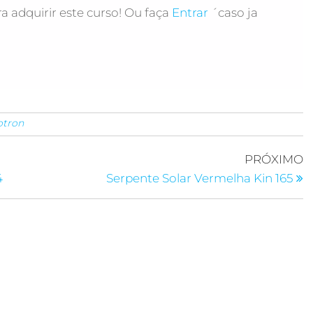
a adquirir este curso! Ou faça
Entrar
´caso ja
otron
PRÓXIMO
4
Serpente Solar Vermelha Kin 165