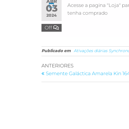
ABR
Acesse a pagina "Loja" par
03
tenha comprado
2024
Off
Publicado em
Ativações diárias Synchron
ANTERIORES
Semente Galáctica Amarela Kin 16