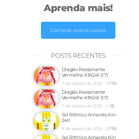
Aprenda mais!
Comprar outros cursos
POSTS RECENTES
Dragão Ressonante
Vermelho KIN241 (1.7)
7 de agosto de 2026
Off
Dragão Ressonante
Vermelho KIN241 (1.7)
7 de agosto de 2026
0
Sol Rítmico Amarelo Kin
240
6 de agosto de 2026
Off
Sol Rítmico Amarelo Kin