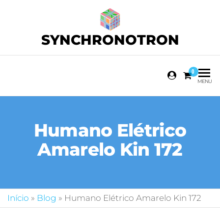
SYNCHRONOTRON
0
MENU
Humano Elétrico
Amarelo Kin 172
Início
»
Blog
»
Humano Elétrico Amarelo Kin 172