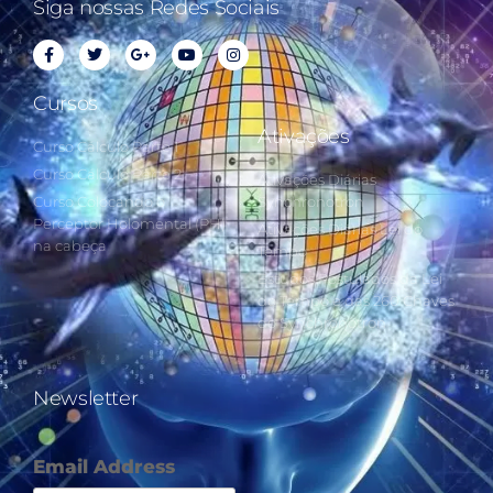
Siga nossas Redes Sociais
Cursos
Ativações
Curso Cálculo Parte 1
Curso Cálculo Parte 2
Ativações Diárias
Curso Colocando o
Synchronotron
Perceptor Holomental (PH)
Ativações Diárias Lei do
na cabeça
Tempo
Estudos Postulados da Lei
do Tempo e das 260 Chaves
do Synchronotron
Newsletter
Email Address