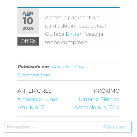
ABR
Acesse a pagina "Loja"
10
para adquirir este curso!
2024
Ou faça
Entrar
´caso ja
Off
tenha comprado
Publicado em
Ativações diárias
Synchronotron
ANTERIORES
PRÓXIMO
Macaco Lunar
Humano Elétrico
Azul Kin 171
Amarelo Kin 172