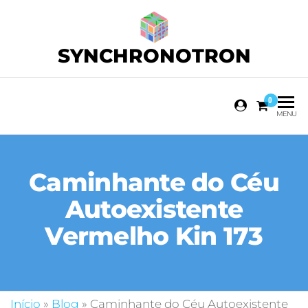
SYNCHRONOTRON
0
MENU
Caminhante do Céu
Autoexistente
Vermelho Kin 173
Início
»
Blog
»
Caminhante do Céu Autoexistente