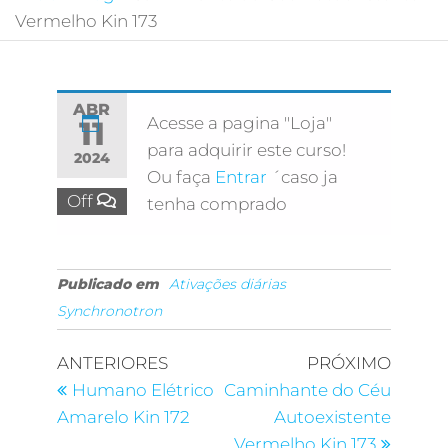
Vermelho Kin 173
ABR
Acesse a pagina "Loja"
11
para adquirir este curso!
2024
Ou faça
Entrar
´caso ja
Off
tenha comprado
Publicado em
Ativações diárias
Synchronotron
ANTERIORES
PRÓXIMO
Humano Elétrico
Caminhante do Céu
Amarelo Kin 172
Autoexistente
Vermelho Kin 173