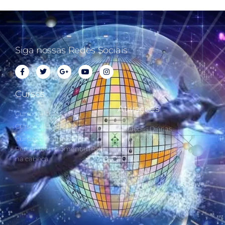
Siga nossas Redes Sociais
Cursos
Ativações
Curso Cálculo Parte 1
Curso Cálculo Parte 2
Ativações Diárias
Curso Colocando o
Synchronotron
Perceptor Holomental (PH)
Ativações Diárias Lei do
na cabeça
Tempo
Estudos Postulados da Lei
do Tempo e das 260 Chaves
do Synchronotron