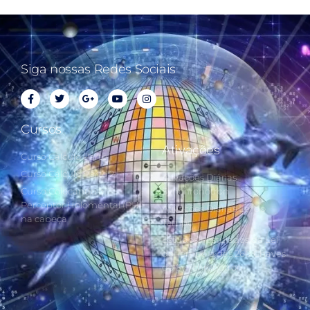
Siga nossas Redes Sociais
Cursos
Ativações
Curso Cálculo Parte 1
Curso Cálculo Parte 2
Ativações Diárias
Curso Colocando o
Synchronotron
Perceptor Holomental (PH)
Ativações Diárias Lei do
na cabeça
Tempo
Estudos Postulados da Lei
do Tempo e das 260 Chaves
do Synchronotron