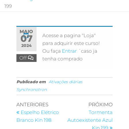
199
MAIO
Acesse a pagina "Loja"
07
para adquirir este curso!
2024
Ou faça
Entrar
´caso ja
Off
tenha comprado
Publicado em
Ativações diárias
Synchronotron
ANTERIORES
PRÓXIMO
Espelho Elétrico
Tormenta
Branco Kin 198
Autoexistente Azul
Kin 199