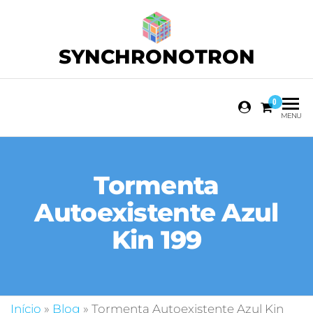
SYNCHRONOTRON
0
MENU
Tormenta
Autoexistente Azul
Kin 199
Início
»
Blog
»
Tormenta Autoexistente Azul Kin