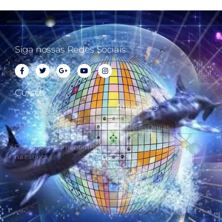
Siga nossas Redes Sociais
Cursos
Ativações
Curso Cálculo Parte 1
Curso Cálculo Parte 2
Ativações Diárias
Curso Colocando o
Synchronotron
Perceptor Holomental (PH)
Ativações Diárias Lei do
na cabeça
Tempo
Estudos Postulados da Lei
do Tempo e das 260 Chaves
do Synchronotron