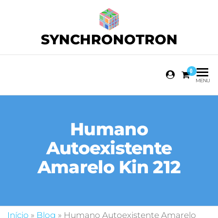
SYNCHRONOTRON
0
MENU
Humano
Autoexistente
Amarelo Kin 212
Início
»
Blog
»
Humano Autoexistente Amarelo