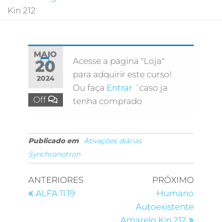
Kin 212
MAIO
Acesse a pagina "Loja"
20
para adquirir este curso!
2024
Ou faça
Entrar
´caso ja
Off
tenha comprado
Publicado em
Ativações diárias
Synchronotron
ANTERIORES
PRÓXIMO
ALFA 11.19
Humano
Autoexistente
Amarelo Kin 212