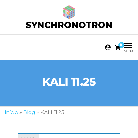
SYNCHRONOTRON
0
MENU
KALI 11.25
Início
»
Blog
»
KALI 11.25