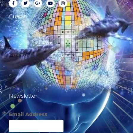
Cursos
Ativações
Curso Cálculo Parte 1
Curso Cálculo Parte 2
Ativações Diárias
Curso Colocando o
Synchronotron
Perceptor Holomental (PH)
Ativações Diárias Lei do
na cabeça
Tempo
Estudos Postulados da Lei
do Tempo e das 260 Chaves
do Synchronotron
Newsletter
Email Address