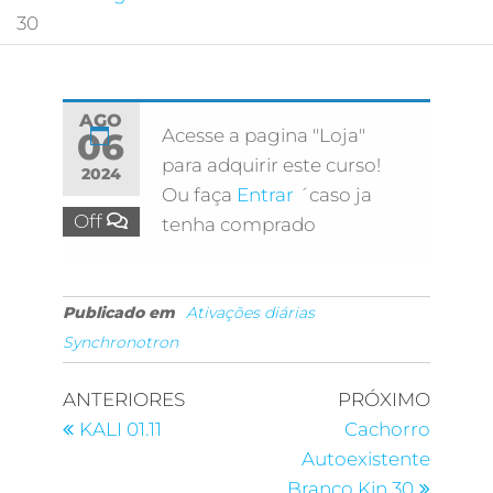
30
AGO
Acesse a pagina "Loja"
06
para adquirir este curso!
2024
Ou faça
Entrar
´caso ja
Off
tenha comprado
Publicado em
Ativações diárias
Synchronotron
ANTERIORES
PRÓXIMO
KALI 01.11
Cachorro
Autoexistente
Branco Kin 30