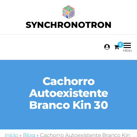
SYNCHRONOTRON
0
MENU
Cachorro
Autoexistente
Branco Kin 30
Início
»
Blog
»
Cachorro Autoexistente Branco Kin