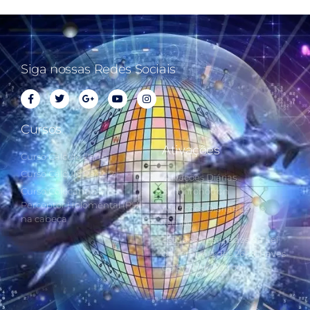
Siga nossas Redes Sociais
Cursos
Ativações
Curso Cálculo Parte 1
Curso Cálculo Parte 2
Ativações Diárias
Curso Colocando o
Synchronotron
Perceptor Holomental (PH)
Ativações Diárias Lei do
na cabeça
Tempo
Estudos Postulados da Lei
do Tempo e das 260 Chaves
do Synchronotron