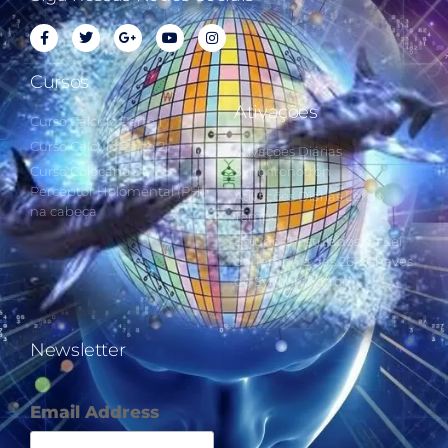
Cursos
Ativações
Curso Cálculo Parte 1
Curso Cálculo Parte 2
Ativações Diárias
Curso Colocando o
Synchronotron
Perceptor Holomental (PH)
Ativações Diárias Lei do
na cabeça
Tempo
Estudos Postulados da Lei
do Tempo e das 260 Chaves
do Synchronotron
Newsletter
Email Address