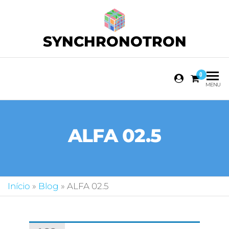
SYNCHRONOTRON
0
MENU
ALFA 02.5
Início
»
Blog
»
ALFA 02.5