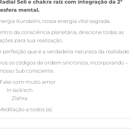
adial Seli e chakra raiz com integração da 2ª
esfera mental.
nergia Kundalini, nossa energia vital sagrada.
ntro da consciência planetária, direcione todas as
ções para sua realização.
de perfeição que é a verdadeira natureza da realidade.
mos os códigos da ordem sincroniza, incorporando –
 nosso Sub consciente.
 Falei com muito amor
In lack’ech
Ziahra
editação a todos (a).