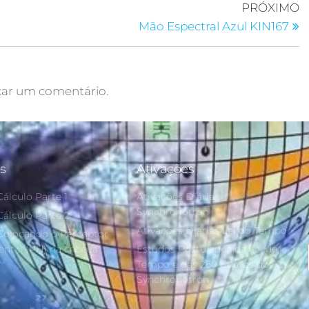
PRÓXIMO
Mão Espectral Azul KIN167
car um comentário.
s
Ativações
álculo Parte 1
Ativações Diárias
Synchronotron
Cálculo Parte 2
Ativações Diárias Lei do Tempo
Colocando o Perceptor
ntal (PH) na cabeça
Estudos Postulados da Lei do
Tempo e das 260 Chaves do
Synchronotron