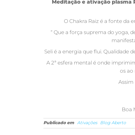
Meditação e ativação plasma R
O Chakra Raiz é a fonte da e
“ Que a força suprema do yoga, de
manifesta
Seli é a energia que flui. Qualidade 
A 2ª esfera mental é onde imprimi
os ao
Assim
Boa M
Publicado em
Ativações
Blog Aberto