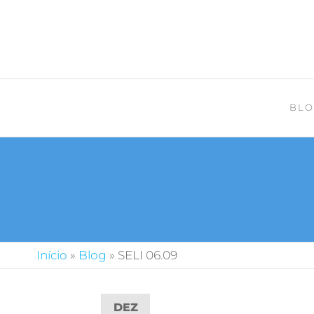
BLO
Início
»
Blog
»
SELI 06.09
DEZ