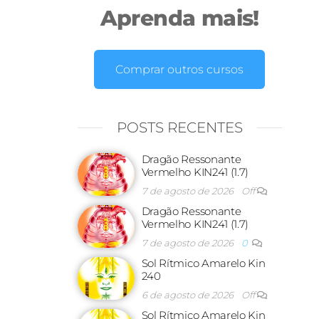
Aprenda mais!
Comprar outros cursos
POSTS RECENTES
Dragão Ressonante
Vermelho KIN241 (1.7)
7 de agosto de 2026
Off
Dragão Ressonante
Vermelho KIN241 (1.7)
7 de agosto de 2026
0
Sol Rítmico Amarelo Kin
240
6 de agosto de 2026
Off
Sol Rítmico Amarelo Kin