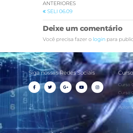
ANTERIORES
SELI 06.09
Deixe um comentário
Você precisa fazer o
login
para publi
Siga nossas Redes Sociais
Curso
Curso C
Curso 
Curso 
Holome