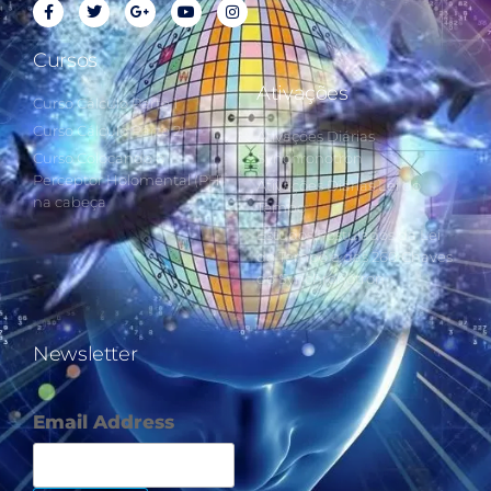
Cursos
Ativações
Curso Cálculo Parte 1
Curso Cálculo Parte 2
Ativações Diárias
Curso Colocando o
Synchronotron
Perceptor Holomental (PH)
Ativações Diárias Lei do
na cabeça
Tempo
Estudos Postulados da Lei
do Tempo e das 260 Chaves
do Synchronotron
Newsletter
Email Address