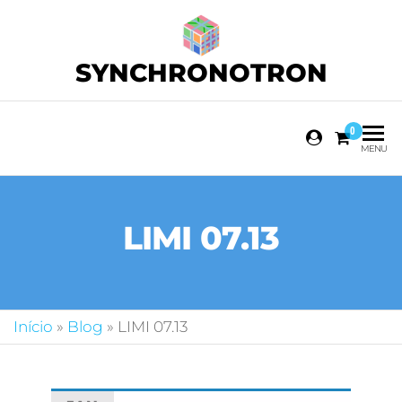
SYNCHRONOTRON
0
MENU
LIMI 07.13
Início
»
Blog
»
LIMI 07.13