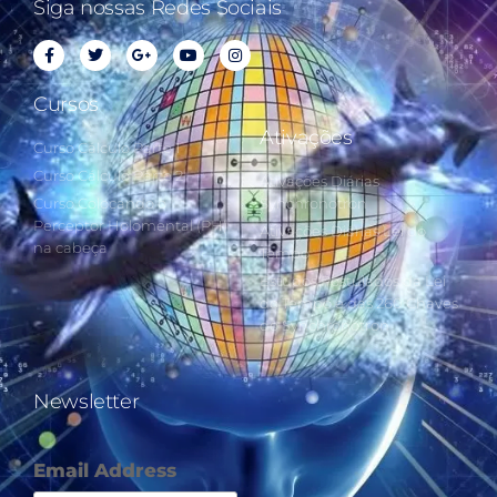
Siga nossas Redes Sociais
Cursos
Ativações
Curso Cálculo Parte 1
Curso Cálculo Parte 2
Ativações Diárias
Curso Colocando o
Synchronotron
Perceptor Holomental (PH)
Ativações Diárias Lei do
na cabeça
Tempo
Estudos Postulados da Lei
do Tempo e das 260 Chaves
do Synchronotron
Newsletter
Email Address