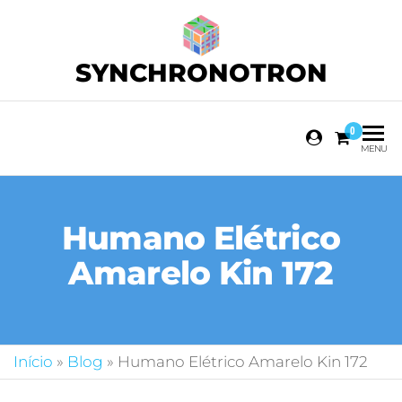
SYNCHRONOTRON
0
MENU
Humano Elétrico
Amarelo Kin 172
Início
»
Blog
»
Humano Elétrico Amarelo Kin 172