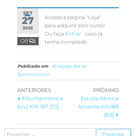
SET
Acesse a pagina "Loja"
27
para adquirir este curso!
2025
Ou faça
Entrar
´caso ja
Off
tenha comprado
Publicado em
Ativações diárias
Synchronotron
ANTERIORES
PRÓXIMO
Mão Harmônica
Estrela Rítmica
Azul KIN 187 (7.5)
Amarela KIN188
(8.6)