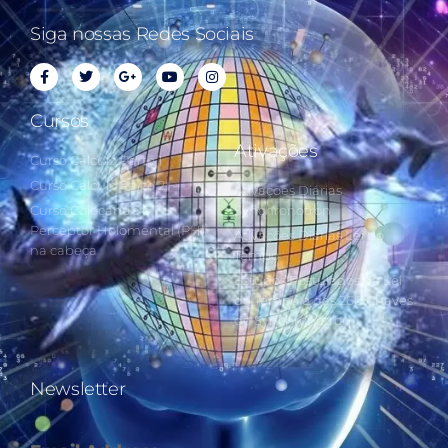
Siga nossas Redes Sociais
Cursos
Ativações
Curso Cálculo Parte 1
Curso Cálculo Parte 2
Ativações Diárias
Curso Colocando o
Synchronotron
Perceptor Holomental (PH)
Ativações Diárias Lei do
na cabeça
Tempo
Estudos Postulados da Lei
do Tempo e das 260 Chaves
do Synchronotron
Newsletter