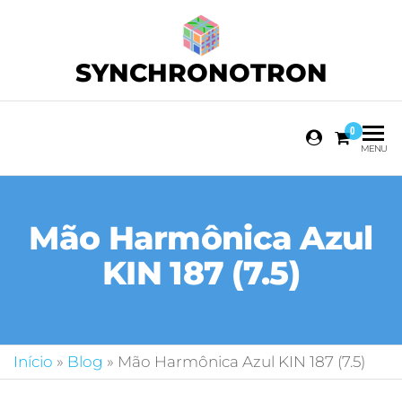
SYNCHRONOTRON
0
MENU
Mão Harmônica Azul
KIN 187 (7.5)
Início
»
Blog
»
Mão Harmônica Azul KIN 187 (7.5)