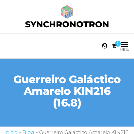
SYNCHRONOTRON
0
MENU
Guerreiro Galáctico
Amarelo KIN216
(16.8)
Início
»
Blog
»
Guerreiro Galáctico Amarelo KIN216