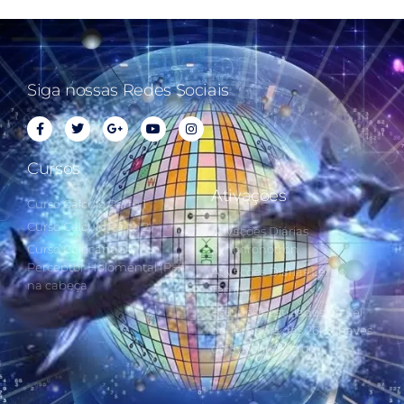
Siga nossas Redes Sociais
Cursos
Ativações
Curso Cálculo Parte 1
Curso Cálculo Parte 2
Ativações Diárias
Curso Colocando o
Synchronotron
Perceptor Holomental (PH)
Ativações Diárias Lei do
na cabeça
Tempo
Estudos Postulados da Lei
do Tempo e das 260 Chaves
do Synchronotron