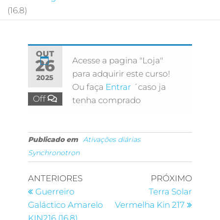
(16.8)
OUT
Acesse a pagina "Loja"
26
para adquirir este curso!
2025
Ou faça
Entrar
´caso ja
Off
tenha comprado
Publicado em
Ativações diárias
Synchronotron
ANTERIORES
PRÓXIMO
Guerreiro
Terra Solar
Galáctico Amarelo
Vermelha Kin 217
KIN216 (16.8)