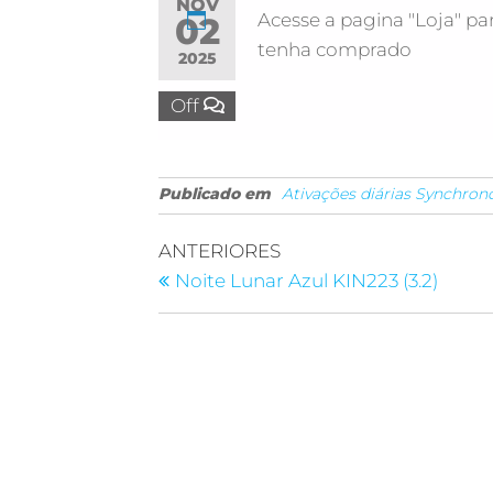
NOV
Acesse a pagina "Loja" par
02
tenha comprado
2025
Off
Publicado em
Ativações diárias Synchron
ANTERIORES
Noite Lunar Azul KIN223 (3.2)