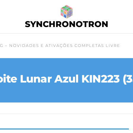
SYNCHRONOTRON
G – NOVIDADES E ATIVAÇÕES COMPLETAS LIVRE
ite Lunar Azul KIN223 (3