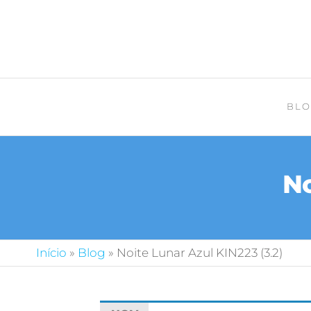
BLO
No
Início
»
Blog
»
Noite Lunar Azul KIN223 (3.2)