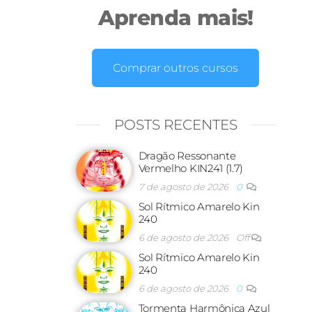
Aprenda mais!
Comprar outros cursos
POSTS RECENTES
Dragão Ressonante
Vermelho KIN241 (1.7)
7 de agosto de 2026
0
Sol Rítmico Amarelo Kin
240
6 de agosto de 2026
Off
Sol Rítmico Amarelo Kin
240
6 de agosto de 2026
0
Tormenta Harmônica Azul