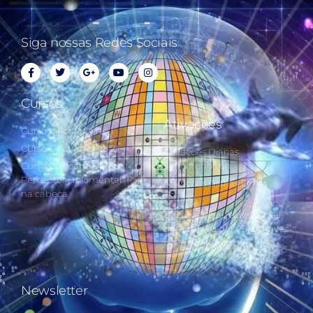
Siga nossas Redes Sociais
Cursos
Ativações
Curso Cálculo Parte 1
Curso Cálculo Parte 2
Ativações Diárias
Curso Colocando o
Synchronotron
Perceptor Holomental (PH)
Ativações Diárias Lei do
na cabeça
Tempo
Estudos Postulados da Lei
do Tempo e das 260 Chaves
do Synchronotron
Newsletter