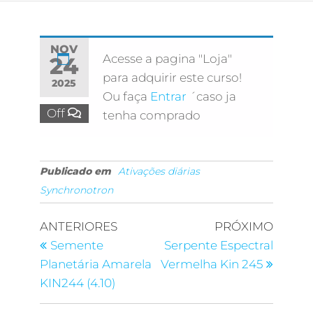
NOV
Acesse a pagina "Loja"
24
para adquirir este curso!
2025
Ou faça
Entrar
´caso ja
Off
tenha comprado
Publicado em
Ativações diárias
Synchronotron
ANTERIORES
PRÓXIMO
Semente
Serpente Espectral
Planetária Amarela
Vermelha Kin 245
KIN244 (4.10)