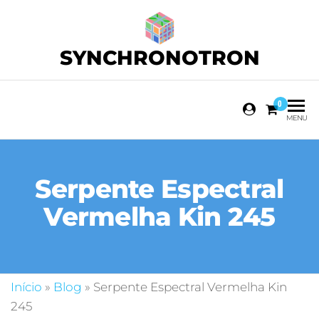
SYNCHRONOTRON
0
MENU
Serpente Espectral
Vermelha Kin 245
Início
»
Blog
»
Serpente Espectral Vermelha Kin
245