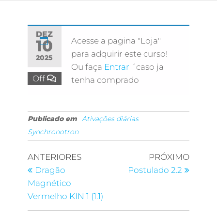
DEZ
Acesse a pagina "Loja"
10
para adquirir este curso!
2025
Ou faça
Entrar
´caso ja
Off
tenha comprado
Publicado em
Ativações diárias
Synchronotron
ANTERIORES
PRÓXIMO
Dragão
Postulado 2.2
Magnético
Vermelho KIN 1 (1.1)