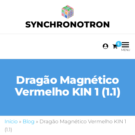
SYNCHRONOTRON
0
MENU
Dragão Magnético
Vermelho KIN 1 (1.1)
Início
»
Blog
»
Dragão Magnético Vermelho KIN 1
(1.1)