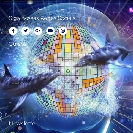
Siga nossas Redes Sociais
Cursos
Ativações
Curso Cálculo Parte 1
Curso Cálculo Parte 2
Ativações Diárias
Curso Colocando o
Synchronotron
Perceptor Holomental (PH)
Ativações Diárias Lei do
na cabeça
Tempo
Estudos Postulados da Lei
do Tempo e das 260 Chaves
do Synchronotron
Newsletter