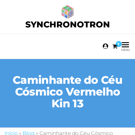
SYNCHRONOTRON
0
MENU
Caminhante do Céu
Cósmico Vermelho
Kin 13
Início
»
Blog
»
Caminhante do Céu Cósmico