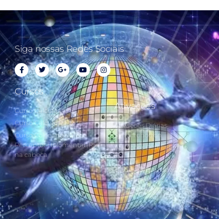
Siga nossas Redes Sociais
Cursos
Ativações
Curso Cálculo Parte 1
Curso Cálculo Parte 2
Ativações Diárias
Curso Colocando o
Synchronotron
Perceptor Holomental (PH)
Ativações Diárias Lei do
na cabeça
Tempo
Estudos Postulados da Lei
do Tempo e das 260 Chaves
do Synchronotron