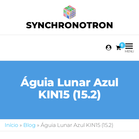
SYNCHRONOTRON
0
MENU
Águia Lunar Azul
KIN15 (15.2)
Início
»
Blog
»
Águia Lunar Azul KIN15 (15.2)