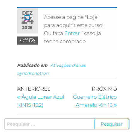
DEZ
Acesse a pagina "Loja"
24
para adquirir este curso!
2025
Ou faça
Entrar
´caso ja
Off
tenha comprado
Publicado em
Ativações diárias
Synchronotron
ANTERIORES
PRÓXIMO
Águia Lunar Azul
Guerreiro Elétrico
KIN15 (15.2)
Amarelo Kin 16