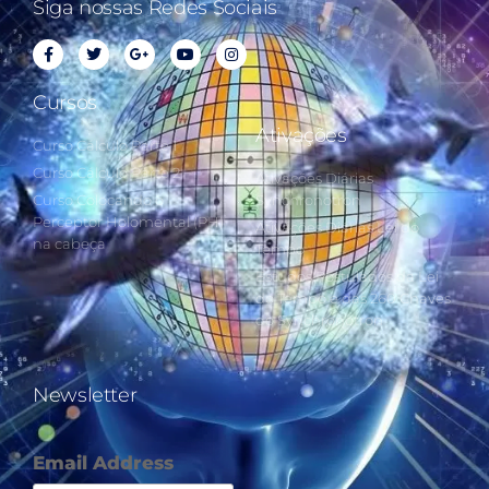
Siga nossas Redes Sociais
Cursos
Ativações
Curso Cálculo Parte 1
Curso Cálculo Parte 2
Ativações Diárias
Curso Colocando o
Synchronotron
Perceptor Holomental (PH)
Ativações Diárias Lei do
na cabeça
Tempo
Estudos Postulados da Lei
do Tempo e das 260 Chaves
do Synchronotron
Newsletter
Email Address