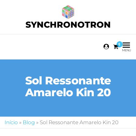
SYNCHRONOTRON
0
MENU
Sol Ressonante
Amarelo Kin 20
Início
»
Blog
»
Sol Ressonante Amarelo Kin 20