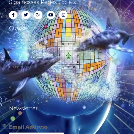
Siga nossas Redes Sociais
Cursos
Ativações
Curso Cálculo Parte 1
Curso Cálculo Parte 2
Ativações Diárias
Curso Colocando o
Synchronotron
Perceptor Holomental (PH)
Ativações Diárias Lei do
na cabeça
Tempo
Estudos Postulados da Lei
do Tempo e das 260 Chaves
do Synchronotron
Newsletter
Email Address