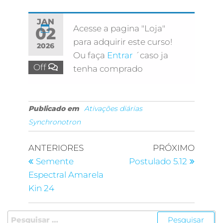
JAN
Acesse a pagina "Loja"
02
para adquirir este curso!
2026
Ou faça
Entrar
´caso ja
Off
tenha comprado
Publicado em
Ativações diárias
Synchronotron
ANTERIORES
PRÓXIMO
Semente
Postulado 5.12
Espectral Amarela
Kin 24