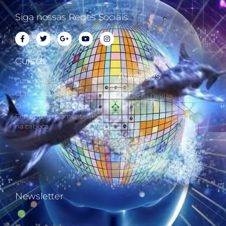
Siga nossas Redes Sociais
Cursos
Ativações
Curso Cálculo Parte 1
Curso Cálculo Parte 2
Ativações Diárias
Curso Colocando o
Synchronotron
Perceptor Holomental (PH)
Ativações Diárias Lei do
na cabeça
Tempo
Estudos Postulados da Lei
do Tempo e das 260 Chaves
do Synchronotron
Newsletter