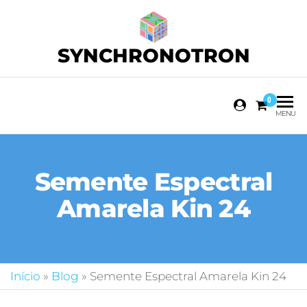
SYNCHRONOTRON
0
MENU
Semente Espectral
Amarela Kin 24
Início
»
Blog
»
Semente Espectral Amarela Kin 24