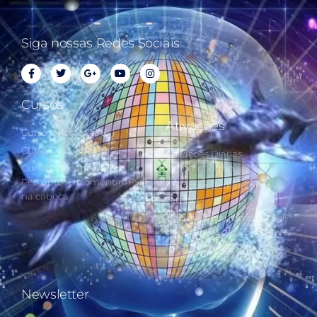
Siga nossas Redes Sociais
Cursos
Ativações
Curso Cálculo Parte 1
Curso Cálculo Parte 2
Ativações Diárias
Curso Colocando o
Synchronotron
Perceptor Holomental (PH)
Ativações Diárias Lei do
na cabeça
Tempo
Estudos Postulados da Lei
do Tempo e das 260 Chaves
do Synchronotron
Newsletter