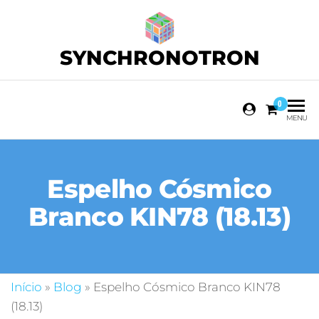
SYNCHRONOTRON
0
MENU
Espelho Cósmico
Branco KIN78 (18.13)
Início
»
Blog
»
Espelho Cósmico Branco KIN78
(18.13)