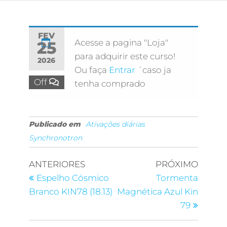
FEV
Acesse a pagina "Loja"
25
para adquirir este curso!
2026
Ou faça
Entrar
´caso ja
Off
tenha comprado
Publicado em
Ativações diárias
Synchronotron
ANTERIORES
PRÓXIMO
Espelho Cósmico
Tormenta
Branco KIN78 (18.13)
Magnética Azul Kin
79