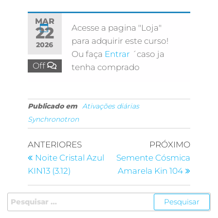
MAR
Acesse a pagina "Loja"
22
para adquirir este curso!
2026
Ou faça
Entrar
´caso ja
Off
tenha comprado
Publicado em
Ativações diárias
Synchronotron
ANTERIORES
PRÓXIMO
Noite Cristal Azul
Semente Cósmica
KIN13 (3.12)
Amarela Kin 104