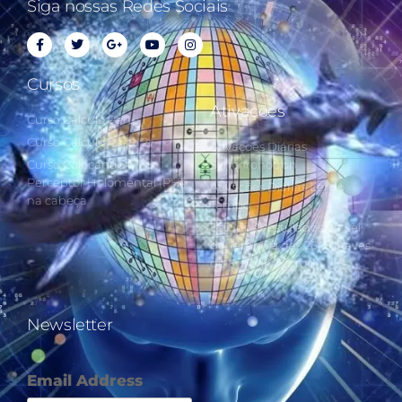
Siga nossas Redes Sociais
Cursos
Ativações
Curso Cálculo Parte 1
Curso Cálculo Parte 2
Ativações Diárias
Curso Colocando o
Synchronotron
Perceptor Holomental (PH)
Ativações Diárias Lei do
na cabeça
Tempo
Estudos Postulados da Lei
do Tempo e das 260 Chaves
do Synchronotron
Newsletter
Email Address