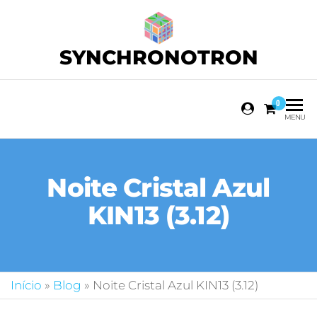
SYNCHRONOTRON
0
MENU
Noite Cristal Azul
KIN13 (3.12)
Início
»
Blog
»
Noite Cristal Azul KIN13 (3.12)