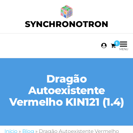
SYNCHRONOTRON
0
MENU
Dragão
Autoexistente
Vermelho KIN121 (1.4)
Início
»
Blog
»
Dragão Autoexistente Vermelho