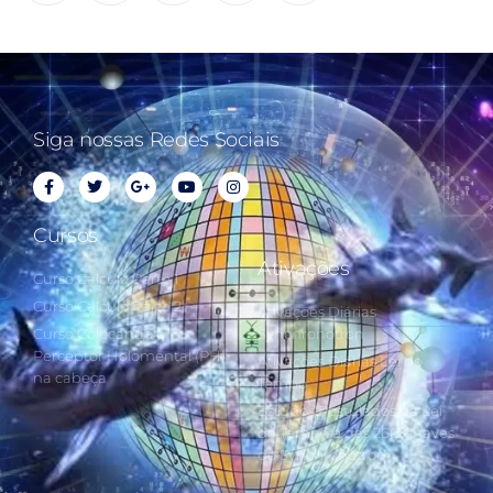
Siga nossas Redes Sociais
Cursos
Ativações
Curso Cálculo Parte 1
Curso Cálculo Parte 2
Ativações Diárias
Curso Colocando o
Synchronotron
Perceptor Holomental (PH)
Ativações Diárias Lei do
na cabeça
Tempo
Estudos Postulados da Lei
do Tempo e das 260 Chaves
do Synchronotron