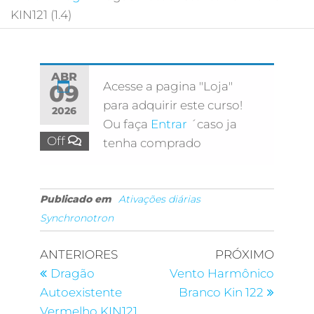
KIN121 (1.4)
ABR
Acesse a pagina "Loja"
09
para adquirir este curso!
2026
Ou faça
Entrar
´caso ja
Off
tenha comprado
Publicado em
Ativações diárias
Synchronotron
ANTERIORES
PRÓXIMO
Dragão
Vento Harmônico
Autoexistente
Branco Kin 122
Vermelho KIN121