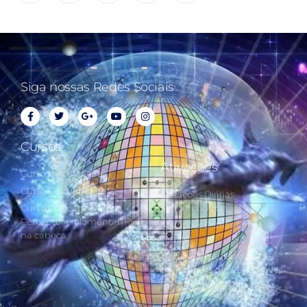
Siga nossas Redes Sociais
Cursos
Ativações
Curso Cálculo Parte 1
Curso Cálculo Parte 2
Ativações Diárias
Curso Colocando o
Synchronotron
Perceptor Holomental (PH)
Ativações Diárias Lei do
na cabeça
Tempo
Estudos Postulados da Lei
do Tempo e das 260 Chaves
do Synchronotron