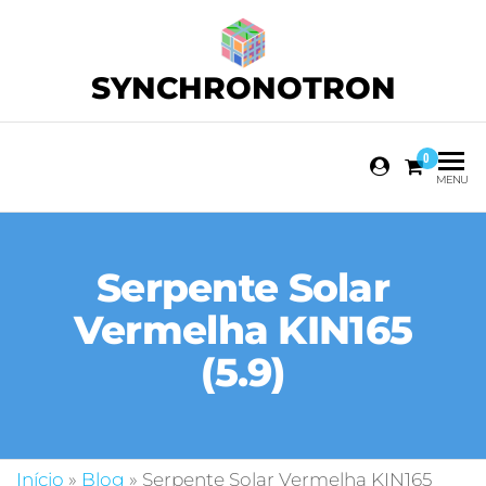
SYNCHRONOTRON
0
MENU
Serpente Solar
Vermelha KIN165
(5.9)
Início
»
Blog
»
Serpente Solar Vermelha KIN165