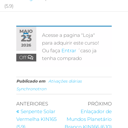
(5.9)
MAIO
Acesse a pagina "Loja"
23
para adquirir este curso!
2026
Ou faça
Entrar
´caso ja
Off
tenha comprado
Publicado em
Ativações diárias
Synchronotron
ANTERIORES
PRÓXIMO
Serpente Solar
Enlaçador de
Vermelha KIN165
Mundos Planetário
(5.9)
Branco KIN166 (6.10)