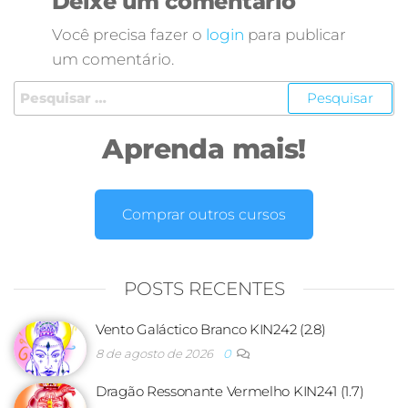
Deixe um comentário
Você precisa fazer o
login
para publicar
um comentário.
Aprenda mais!
Comprar outros cursos
POSTS RECENTES
Vento Galáctico Branco KIN242 (2.8)
8 de agosto de 2026
0
Dragão Ressonante Vermelho KIN241 (1.7)