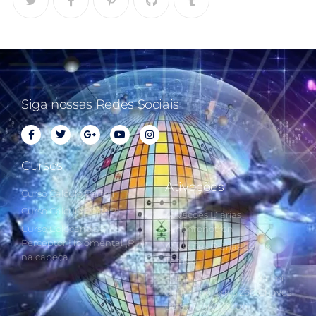
Siga nossas Redes Sociais
Cursos
Ativações
Curso Cálculo Parte 1
Curso Cálculo Parte 2
Ativações Diárias
Curso Colocando o
Synchronotron
Perceptor Holomental (PH)
Ativações Diárias Lei do
na cabeça
Tempo
Estudos Postulados da Lei
do Tempo e das 260 Chaves
do Synchronotron