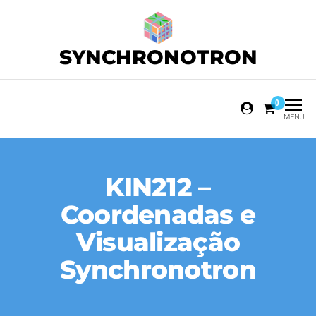
SYNCHRONOTRON
0
MENU
KIN212 –
Coordenadas e
Visualização
Synchronotron