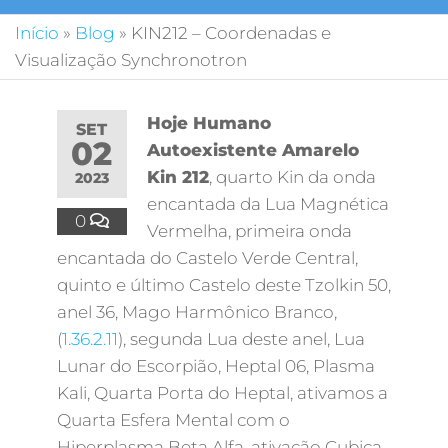
Início
»
Blog
»
KIN212 – Coordenadas e
Visualização Synchronotron
Hoje Humano
SET
02
Autoexistente Amarelo
Kin 212
, quarto Kin da onda
2023
encantada da Lua Magnética
0
Vermelha, primeira onda
encantada do Castelo Verde Central,
quinto e último Castelo deste Tzolkin 50,
anel 36, Mago Harmônico Branco,
(
1.36.2.11
), segunda Lua deste anel, Lua
Lunar do Escorpião, Heptal 06, Plasma
Kali, Quarta Porta do Heptal, ativamos a
Quarta Esfera Mental com o
Hiperplasma Beta Alfa, ativação Cubica