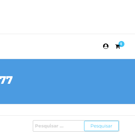
0
 77