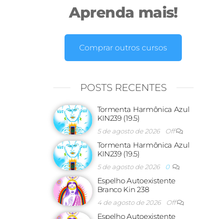
Aprenda mais!
Comprar outros cursos
POSTS RECENTES
Tormenta Harmônica Azul
KIN239 (19.5)
5 de agosto de 2026
Off
Tormenta Harmônica Azul
KIN239 (19.5)
5 de agosto de 2026
0
Espelho Autoexistente
Branco Kin 238
4 de agosto de 2026
Off
Espelho Autoexistente