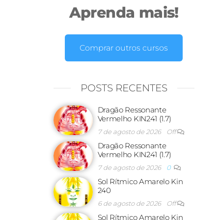
Aprenda mais!
Comprar outros cursos
POSTS RECENTES
Dragão Ressonante
Vermelho KIN241 (1.7)
7 de agosto de 2026
Off
Dragão Ressonante
Vermelho KIN241 (1.7)
7 de agosto de 2026
0
Sol Rítmico Amarelo Kin
240
6 de agosto de 2026
Off
Sol Rítmico Amarelo Kin