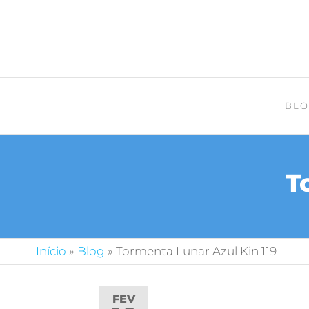
BLO
T
Início
»
Blog
»
Tormenta Lunar Azul Kin 119
FEV