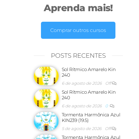
Aprenda mais!
Comprar outros cursos
POSTS RECENTES
Sol Rítmico Amarelo Kin
240
6 de agosto de 2026
Off
Sol Rítmico Amarelo Kin
240
6 de agosto de 2026
0
Tormenta Harmônica Azul
KIN239 (19.5)
5 de agosto de 2026
Off
Tormenta Harmônica Azul