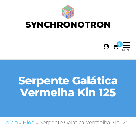
SYNCHRONOTRON
0
MENU
Serpente Galática
Vermelha Kin 125
Início
»
Blog
»
Serpente Galática Vermelha Kin 125