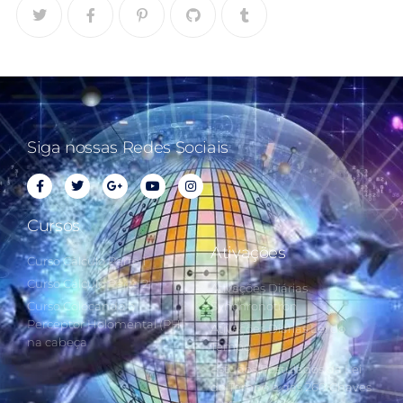
Siga nossas Redes Sociais
Cursos
Ativações
Curso Cálculo Parte 1
Curso Cálculo Parte 2
Ativações Diárias
Curso Colocando o
Synchronotron
Perceptor Holomental (PH)
Ativações Diárias Lei do
na cabeça
Tempo
Estudos Postulados da Lei
do Tempo e das 260 Chaves