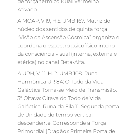
de força térmico Kuali vermelho
Ativado.
A MOAP, V.19, H.5. UMB 167. Matriz do
núcleo dos sentidos de quinta força.
“Visão da Ascensão Cósmica” organiza e
coordena o espectro psicofísico inteiro
da consciência visual (interna, externa e
etérica) no canal Beta-Alfa.
A URH, V. 11, H. 2. UMB 108. Runa
Harmônica UR 84: O Todo da Vida
Galáctica Torna-se Meio de Transmisão.
3ª Oitava: Oitava do Todo de Vida
Galáctica. Runa da Fila 11. Segunda porta
de Unidade do tempo vertical
descendente. Corresponde a Força
Primordial (Dragão): Primeira Porta de