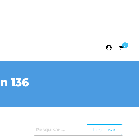
0
n 136