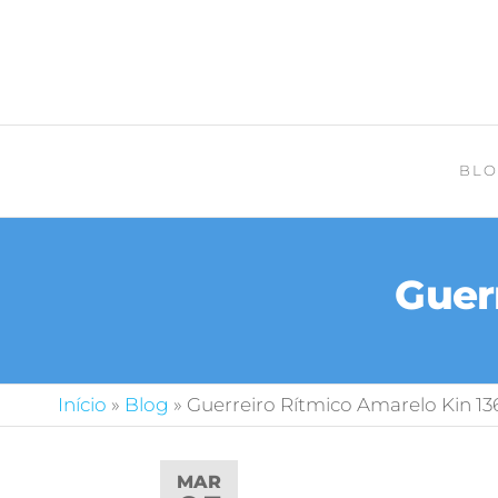
BLO
Guer
Início
»
Blog
»
Guerreiro Rítmico Amarelo Kin 13
MAR