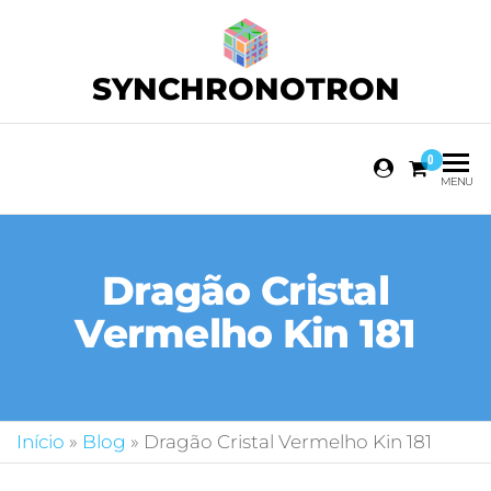
SYNCHRONOTRON
0
MENU
Dragão Cristal
Vermelho Kin 181
Início
»
Blog
»
Dragão Cristal Vermelho Kin 181