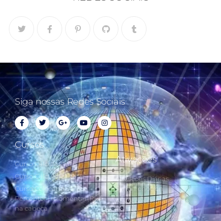
Siga nossas Redes Sociais
Cursos
Ativações
Curso Cálculo Parte 1
Curso Cálculo Parte 2
Ativações Diárias
Curso Colocando o
Synchronotron
Perceptor Holomental (PH)
Ativações Diárias Lei do
na cabeça
Tempo