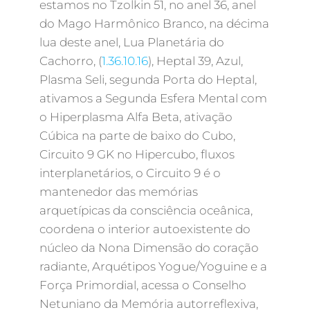
estamos no Tzolkin 51, no anel 36, anel
do Mago Harmônico Branco, na décima
lua deste anel, Lua Planetária do
Cachorro, (
1.36.10.16
), Heptal 39, Azul,
Plasma Seli, segunda Porta do Heptal,
ativamos a Segunda Esfera Mental com
o Hiperplasma Alfa Beta, ativação
Cúbica na parte de baixo do Cubo,
Circuito 9 GK no Hipercubo, fluxos
interplanetários, o Circuito 9 é o
mantenedor das memórias
arquetípicas da consciência oceânica,
coordena o interior autoexistente do
núcleo da Nona Dimensão do coração
radiante, Arquétipos Yogue/Yoguine e a
Força Primordial, acessa o Conselho
Netuniano da Memória autorreflexiva,