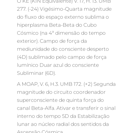
O KE (KIN Equivalente) V. 17, H. 13. UMB
277. (-24) Vigésimo-Quarta magnitude
do fluxo do espaço externo sublima o
hiperplasma Beta-Beta do Cubo
Cósmico (na 4ª dimensão do tempo
exterior). Campo de força da
mediunidade do consciente desperto
(4D) sublimado pelo campo de força
lumínico Duar azul do consciente
Subliminar (6D).
A MOAP, V. 6, H.3. UMB 172. (+2) Segunda
magnitude do circuito coordenador
superconsciente de quinta força do
canal Beta-Alfa. Ativar e transferir o sinal
interno do tempo 5D da Estabilização
lunar ao núcleo radial dos sentidos da
Ascensão Cósmica.