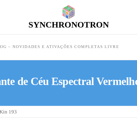
SYNCHRONOTRON
OG – NOVIDADES E ATIVAÇÕES COMPLETAS LIVRE
te de Céu Espectral Vermelh
 Kin 193