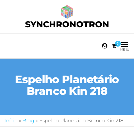
SYNCHRONOTRON
0
MENU
Espelho Planetário
Branco Kin 218
Início
»
Blog
»
Espelho Planetário Branco Kin 218