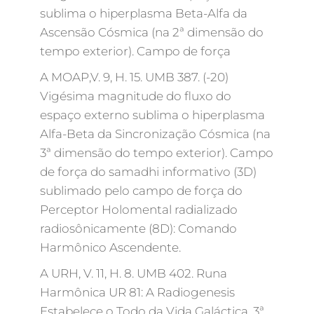
sublima o hiperplasma Beta-Alfa da
Ascensão Cósmica (na 2ª dimensão do
tempo exterior). Campo de força
A MOAP,V. 9, H. 15. UMB 387. (-20)
Vigésima magnitude do fluxo do
espaço externo sublima o hiperplasma
Alfa-Beta da Sincronização Cósmica (na
3ª dimensão do tempo exterior). Campo
de força do samadhi informativo (3D)
sublimado pelo campo de força do
Perceptor Holomental radializado
radiosônicamente (8D): Comando
Harmônico Ascendente.
A URH, V. 11, H. 8. UMB 402. Runa
Harmônica UR 81: A Radiogenesis
Estabelece o Todo da Vida Galáctica. 3ª