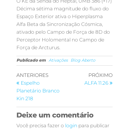
O KE da Senda do Heptal, UMB 386 (+17)
Décima sétima magnitude do fluxo do
Espaço Exterior ativa o Hiperplasma
Alfa Beta da Sincronização Cósmica,
ativado pelo Campo de Força de 8D do
Perceptor Holomental no Campo de
Força de Arcturus.
Publicado em
Ativações
Blog Aberto
ANTERIORES
PRÓXIMO
Espelho
ALFA 11.26
Planetário Branco
Kin 218
Deixe um comentário
Você precisa fazer o
login
para publicar