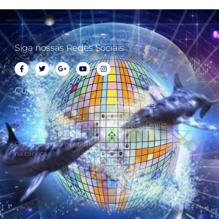
Siga nossas Redes Sociais
Cursos
Ativações
Curso Cálculo Parte 1
Curso Cálculo Parte 2
Ativações Diárias
Curso Colocando o
Synchronotron
Perceptor Holomental (PH)
Ativações Diárias Lei do
na cabeça
Tempo
Estudos Postulados da Lei
do Tempo e das 260 Chaves
do Synchronotron