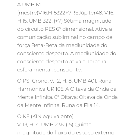
A UMB M
(mestre)V16.H15322+7REJúpiter48. V.16,
H.15. UMB 322. (+7) Sétima magnitude
do circuito PES 6º dimensional. Ativa a
comunicação subliminal no campo de
força Beta-Beta da mediunidade do
consciente desperto. A mediunidade do
consciente desperto ativa a Terceira
esfera mental: consciente.
O PSI Crono, V. 12, H. 8. UMB 401. Runa
Harmônica UR 105: A Oitava da Onda da
Mente Infinita. 6ª Oitava: Oitava da Onda
da Mente Infinita. Runa da Fila 14.
O KE (KIN equivalente)
V. 13, H. 4. UMB 236. (-5) Quinta
magnitude do fluxo do espaço externo