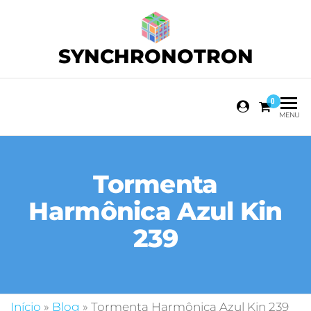
SYNCHRONOTRON
0
MENU
Tormenta
Harmônica Azul Kin
239
Início
»
Blog
»
Tormenta Harmônica Azul Kin 239