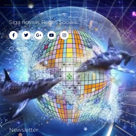
Siga nossas Redes Sociais
Cursos
Ativações
Curso Cálculo Parte 1
Curso Cálculo Parte 2
Ativações Diárias
Curso Colocando o
Synchronotron
Perceptor Holomental (PH)
Ativações Diárias Lei do
na cabeça
Tempo
Estudos Postulados da Lei
do Tempo e das 260 Chaves
do Synchronotron
Newsletter