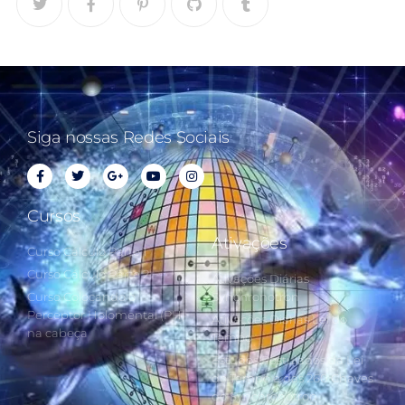
Siga nossas Redes Sociais
Cursos
Ativações
Curso Cálculo Parte 1
Curso Cálculo Parte 2
Ativações Diárias
Curso Colocando o
Synchronotron
Perceptor Holomental (PH)
Ativações Diárias Lei do
na cabeça
Tempo
Estudos Postulados da Lei
do Tempo e das 260 Chaves
do Synchronotron