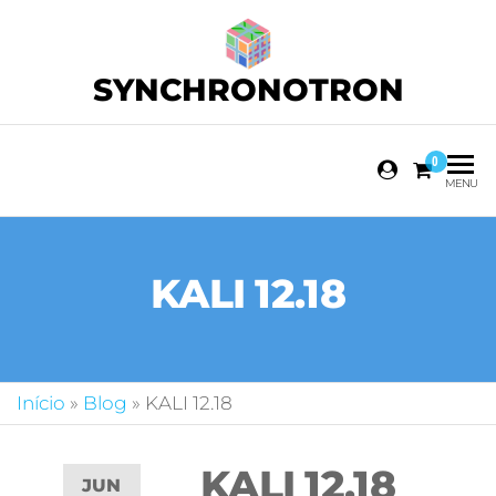
SYNCHRONOTRON
0
MENU
KALI 12.18
Início
»
Blog
»
KALI 12.18
KALI 12.18
JUN