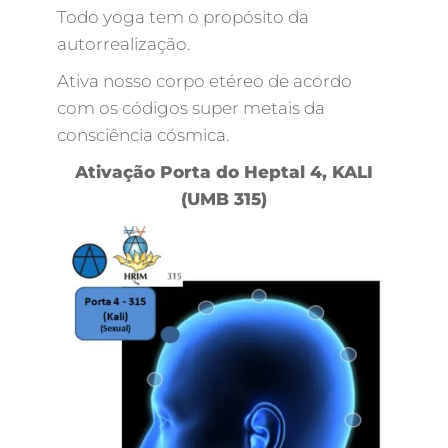
Todo yoga tem o propósito da
autorrealização.
Ativa nosso corpo etéreo de acordo
com os códigos super metais da
consciência cósmica.
Ativação Porta do Heptal 4, KALI
(UMB 315)