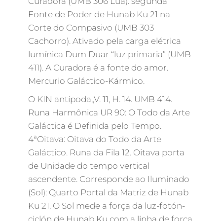
Curadora (UMB 306 Lua): segunda
Fonte de Poder de Hunab Ku 21 na
Corte do Compasivo (UMB 303
Cachorro). Ativado pela carga elétrica
lumínica Dum Duar “luz primaria” (UMB
411). A Curadora é a fonte do amor.
Mercurio Galáctico-Kármico.
O KIN antípoda,,V. 11, H. 14. UMB 414.
Runa Harmônica UR 90: O Todo da Arte
Galáctica é Definida pelo Tempo.
4ªOitava: Oitava do Todo da Arte
Galáctico. Runa da Fila 12. Oitava porta
de Unidade do tempo vertical
ascendente. Corresponde ao Iluminado
(Sol): Quarto Portal da Matriz de Hunab
Ku 21. O Sol mede a força da luz-fotón-
ciclón de Hunab Ku com a linha de força