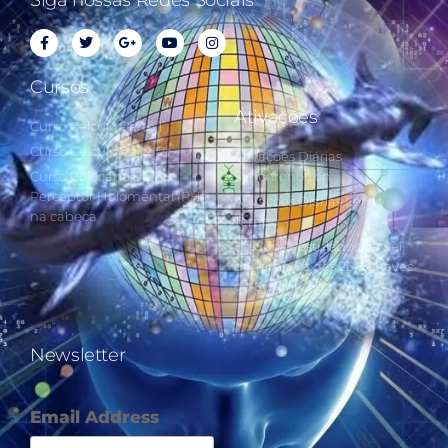
Cursos
Ativações
Curso Cálculo Parte 1
Curso Cálculo Parte 2
Ativações Diárias
Curso Colocando o
Synchronotron
Perceptor Holomental (PH)
Ativações Diárias Lei do
na cabeça
Tempo
Estudos Postulados da Lei
do Tempo e das 260 Chaves
do Synchronotron
Newsletter
Email Address