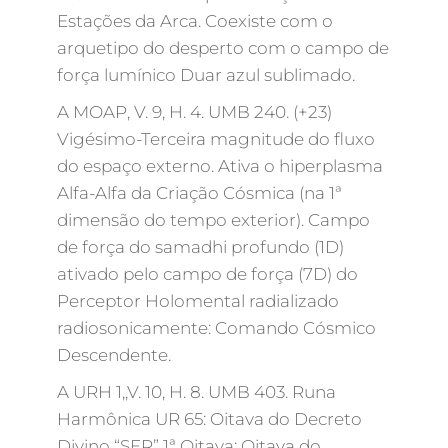
Estações da Arca. Coexiste com o
arquetipo do desperto com o campo de
força lumínico Duar azul sublimado.
A MOAP, V. 9, H. 4. UMB 240. (+23)
Vigésimo-Terceira magnitude do fluxo
do espaço externo. Ativa o hiperplasma
Alfa-Alfa da Criação Cósmica (na 1ª
dimensão do tempo exterior). Campo
de força do samadhi profundo (1D)
ativado pelo campo de força (7D) do
Perceptor Holomental radializado
radiosonicamente: Comando Cósmico
Descendente.
A URH 1,,V. 10, H. 8. UMB 403. Runa
Harmônica UR 65: Oitava do Decreto
Divino “SER” 1ª Oitava: Oitava do