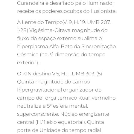
Curandeira e desafiado pelo Iluminado,
recebe os poderes ocultos do Ilusionista,
A Lente do Tempo,V. 9, H. 19. UMB 207.
(-28) Vigésima-Oitava magnitude do
fluxo do espaço externo sublima o
hiperplasma Alfa-Beta da Sincronização
Cósmica (na 3ª dimensão do tempo
exterior).
O KIN destino,V.5, H.11. UMB 303. (5)
Quinta magnitude do campo
hipergravitacional organizador do
campo de força térmico Kuali vermelho
neutraliza a 5ª esfera mental:
superconsciente. Núcleo energizante
central (H.11 eixo equatorial). Quinta
porta de Unidade do tempo radial