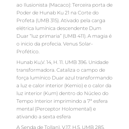
ao Ilusionista (Macaco): Terceira porta de
Poder de Hunab Ku 21 na Corte do
Profeta (UMB 315). Ativado pela carga
elétrica lumínica descendente Dum
Duar “luz primaria” (UMB 411). A magia é
o inicio da profecia. Venus Solar-
Profético.
Hunab Ku,V. 14, H. 11. UMB 396. Unidade
transformadora. Cataliza o campo de
força lumínico Duar azul transformando
a luz e calor interior (Kemio) e o calor da
luz interior (Kum) dentro do Núcleo do
Tempo Interior imprimindo a 7ª esfera
mental (Perceptor Holomental) e
ativando a sexta esfera
A Senda de Tollan), V.17, H.5. UMB 285.