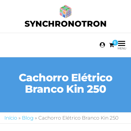
SYNCHRONOTRON
0
MENU
Cachorro Elétrico
Branco Kin 250
Início
»
Blog
»
Cachorro Elétrico Branco Kin 250