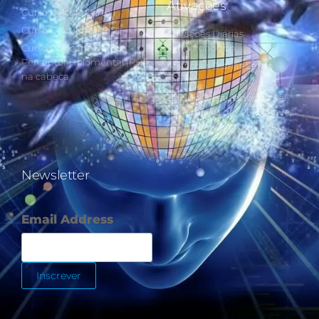
Ativações
Curso Cálculo Parte 1
Curso Cálculo Parte 2
Ativações Diárias
Curso Colocando o
Synchronotron
Perceptor Holomental (PH)
Ativações Diárias Lei do
na cabeça
Tempo
Estudos Postulados da Lei
do Tempo e das 260 Chaves
do Synchronotron
Newsletter
Email Address