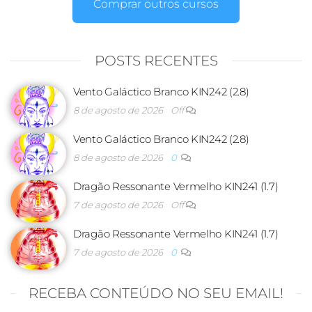
Comprar outros cursos
POSTS RECENTES
Vento Galáctico Branco KIN242 (2.8)
8 de agosto de 2026
Off
Vento Galáctico Branco KIN242 (2.8)
8 de agosto de 2026
0
Dragão Ressonante Vermelho KIN241 (1.7)
7 de agosto de 2026
Off
Dragão Ressonante Vermelho KIN241 (1.7)
7 de agosto de 2026
0
RECEBA CONTEÚDO NO SEU EMAIL!