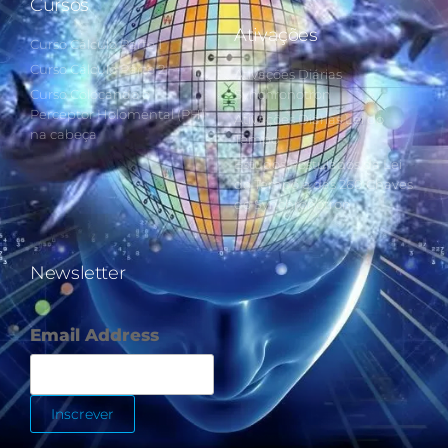
Cursos
Ativações
Curso Cálculo Parte 1
Curso Cálculo Parte 2
Ativações Diárias
Curso Colocando o
Synchronotron
Perceptor Holomental (PH)
Ativações Diárias Lei do
na cabeça
Tempo
Estudos Postulados da Lei
do Tempo e das 260 Chaves
do Synchronotron
Newsletter
Email Address