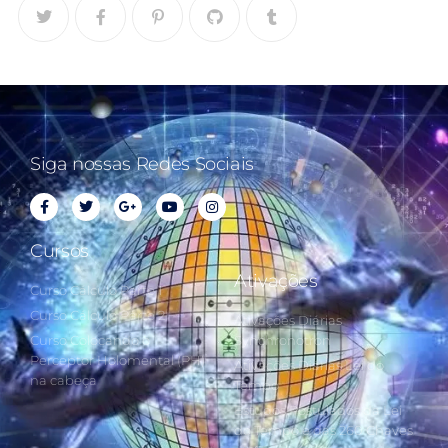
Siga nossas Redes Sociais
Cursos
Ativações
Curso Cálculo Parte 1
Curso Cálculo Parte 2
Ativações Diárias
Curso Colocando o
Synchronotron
Perceptor Holomental (PH)
Ativações Diárias Lei do
na cabeça
Tempo
Estudos Postulados da Lei
do Tempo e das 260 Chaves